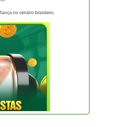
ança no cenário brasileiro.