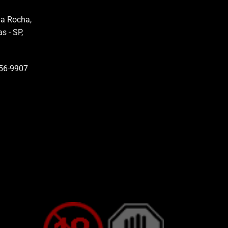
da Rocha,
ferecer sempre uma experiência renovada.
s - SP,
eriores.
756-9907
s, especialmente em partidas da Série A do
 jogador não perca nenhuma oportunidade
ar significativamente suas chances de
te totalmente protegido ao aplicar