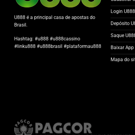
Esportes Virtuais: a escolha perfeita pa
Login U888
Jogos de Cartas & Slots: opções que vã
U888 é a principal casa de apostas do
Depósito U
Brasil.
Altas Taxas de Retorno e Atualiz
Saque U88
Um dos grandes diferenciais que fazem os
Hashtag: #u888 #u888cassino
#linku888 #u888brasil #plataformau888
Baixar App
Odds otimizadas: especialistas analisa
Mapa do si
Brasil, Copa Libertadores e Copa do Mu
Atualização instantânea: o sistema aj
de ouro.
Mais chances de vitória: com altas tax
ganhar.
Segurança Avançada com a Mais R
No universo das apostas online, a seguran
tecnologias de ponta: