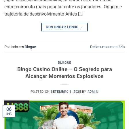
entretenimento mais popular entre os jogadores. Origem e
trajetória de desenvolvimento Antes […]
CONTINUAR LENDO
→
Postado em
Blogue
Deixe um comentário
BLOGUE
Bingo Casino Online – O Segredo para
Alcançar Momentos Explosivos
POSTED ON
SETEMBRO 6, 2025
BY
ADMIN
06
set