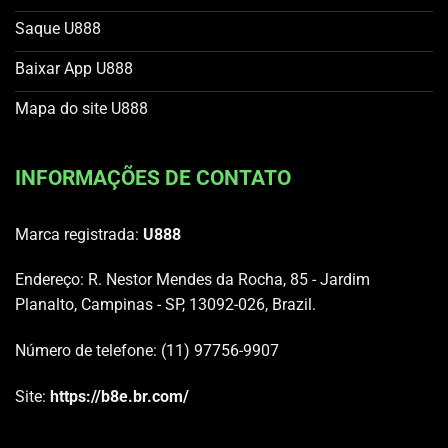
Saque U888
Baixar App U888
Mapa do site U888
INFORMAÇÕES DE CONTATO
Marca registrada:
U888
Endereço: R. Nestor Mendes da Rocha, 85 - Jardim
Planalto, Campinas - SP, 13092-026, Brazil.
Número de telefone: (11) 97756-9907
Site:
https://b8e.br.com/