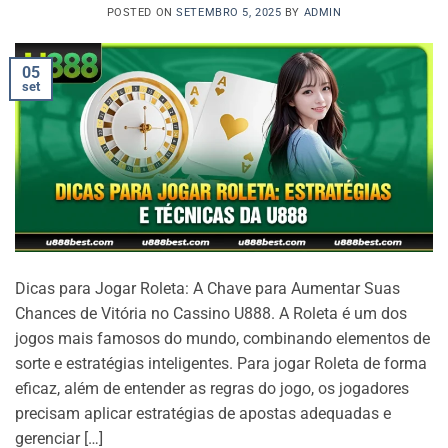
POSTED ON
SETEMBRO 5, 2025
BY
ADMIN
05
set
Dicas para Jogar Roleta: A Chave para Aumentar Suas
Chances de Vitória no Cassino U888. A Roleta é um dos
jogos mais famosos do mundo, combinando elementos de
sorte e estratégias inteligentes. Para jogar Roleta de forma
eficaz, além de entender as regras do jogo, os jogadores
precisam aplicar estratégias de apostas adequadas e
gerenciar […]