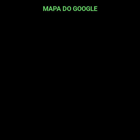
MAPA DO GOOGLE