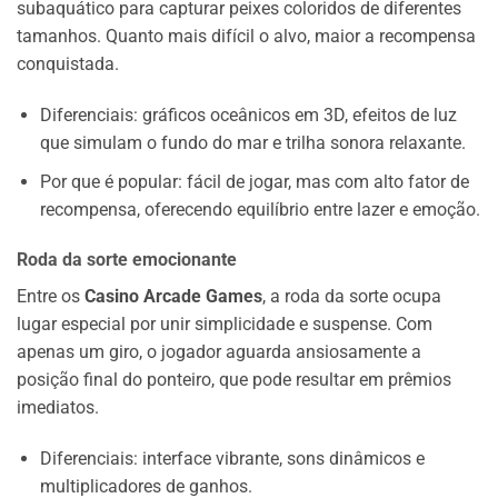
subaquático para capturar peixes coloridos de diferentes
tamanhos. Quanto mais difícil o alvo, maior a recompensa
conquistada.
Diferenciais: gráficos oceânicos em 3D, efeitos de luz
que simulam o fundo do mar e trilha sonora relaxante.
Por que é popular: fácil de jogar, mas com alto fator de
recompensa, oferecendo equilíbrio entre lazer e emoção.
Roda da sorte emocionante
Entre os
Casino Arcade Games
, a roda da sorte ocupa
lugar especial por unir simplicidade e suspense. Com
apenas um giro, o jogador aguarda ansiosamente a
posição final do ponteiro, que pode resultar em prêmios
imediatos.
Diferenciais: interface vibrante, sons dinâmicos e
multiplicadores de ganhos.