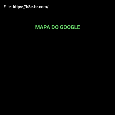
Site:
https://b8e.br.com/
MAPA DO GOOGLE