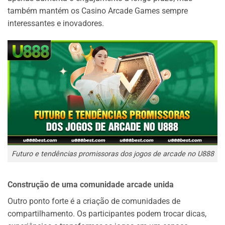
também mantém os Casino Arcade Games sempre
interessantes e inovadores.
Futuro e tendências promissoras dos jogos de arcade no U888
Construção de uma comunidade arcade unida
Outro ponto forte é a criação de comunidades de
compartilhamento. Os participantes podem trocar dicas,