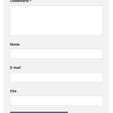
Comentário
*
Nome
E-mail
Site