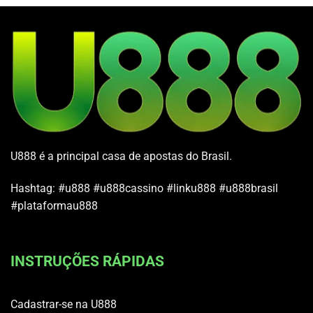
U888 é a principal casa de apostas do Brasil.
Hashtag: #u888 #u888cassino #linku888 #u888brasil
#plataformau888
INSTRUÇÕES RÁPIDAS
Cadastrar-se na U888