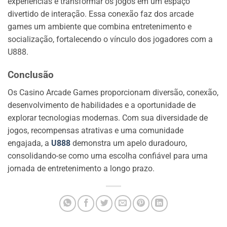
experiências e transformar os jogos em um espaço
divertido de interação. Essa conexão faz dos arcade
games um ambiente que combina entretenimento e
socialização, fortalecendo o vínculo dos jogadores com a
U888.
Conclusão
Os Casino Arcade Games proporcionam diversão, conexão,
desenvolvimento de habilidades e a oportunidade de
explorar tecnologias modernas. Com sua diversidade de
jogos, recompensas atrativas e uma comunidade
engajada, a
U888
demonstra um apelo duradouro,
consolidando-se como uma escolha confiável para uma
jornada de entretenimento a longo prazo.