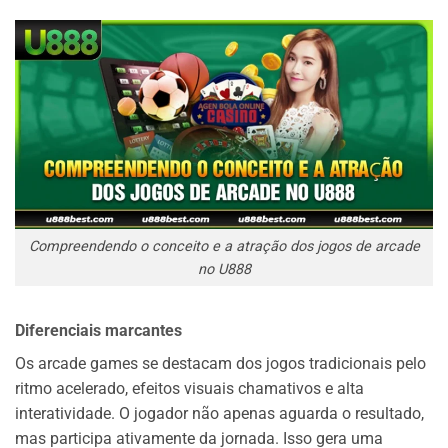
Compreendendo o conceito e a atração dos jogos de arcade
no U888
Diferenciais marcantes
Os arcade games se destacam dos jogos tradicionais pelo
ritmo acelerado, efeitos visuais chamativos e alta
interatividade. O jogador não apenas aguarda o resultado,
mas participa ativamente da jornada. Isso gera uma