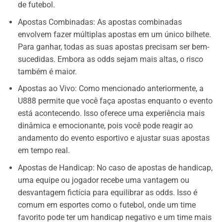
de futebol.
Apostas Combinadas: As apostas combinadas
envolvem fazer múltiplas apostas em um único bilhete.
Para ganhar, todas as suas apostas precisam ser bem-
sucedidas. Embora as odds sejam mais altas, o risco
também é maior.
Apostas ao Vivo: Como mencionado anteriormente, a
U888 permite que você faça apostas enquanto o evento
está acontecendo. Isso oferece uma experiência mais
dinâmica e emocionante, pois você pode reagir ao
andamento do evento esportivo e ajustar suas apostas
em tempo real.
Apostas de Handicap: No caso de apostas de handicap,
uma equipe ou jogador recebe uma vantagem ou
desvantagem fictícia para equilibrar as odds. Isso é
comum em esportes como o futebol, onde um time
favorito pode ter um handicap negativo e um time mais