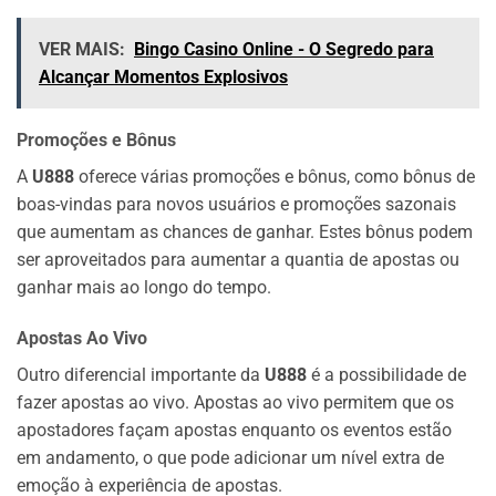
VER MAIS:
Bingo Casino Online - O Segredo para
Alcançar Momentos Explosivos
Promoções e Bônus
A
U888
oferece várias promoções e bônus, como bônus de
boas-vindas para novos usuários e promoções sazonais
que aumentam as chances de ganhar. Estes bônus podem
ser aproveitados para aumentar a quantia de apostas ou
ganhar mais ao longo do tempo.
Apostas Ao Vivo
Outro diferencial importante da
U888
é a possibilidade de
fazer apostas ao vivo. Apostas ao vivo permitem que os
apostadores façam apostas enquanto os eventos estão
em andamento, o que pode adicionar um nível extra de
emoção à experiência de apostas.