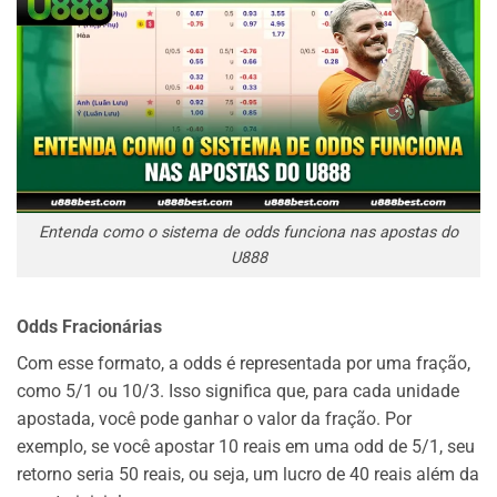
Entenda como o sistema de odds funciona nas apostas do
U888
Odds Fracionárias
Com esse formato, a odds é representada por uma fração,
como 5/1 ou 10/3. Isso significa que, para cada unidade
apostada, você pode ganhar o valor da fração. Por
exemplo, se você apostar 10 reais em uma odd de 5/1, seu
retorno seria 50 reais, ou seja, um lucro de 40 reais além da