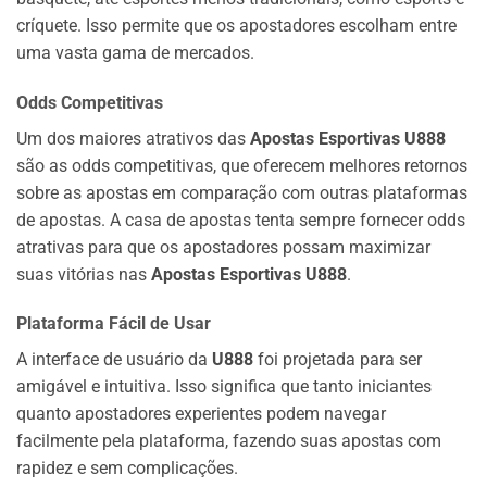
críquete. Isso permite que os apostadores escolham entre
uma vasta gama de mercados.
Odds Competitivas
Um dos maiores atrativos das
Apostas Esportivas U888
são as odds competitivas, que oferecem melhores retornos
sobre as apostas em comparação com outras plataformas
de apostas. A casa de apostas tenta sempre fornecer odds
atrativas para que os apostadores possam maximizar
suas vitórias nas
Apostas Esportivas U888
.
Plataforma Fácil de Usar
A interface de usuário da
U888
foi projetada para ser
amigável e intuitiva. Isso significa que tanto iniciantes
quanto apostadores experientes podem navegar
facilmente pela plataforma, fazendo suas apostas com
rapidez e sem complicações.