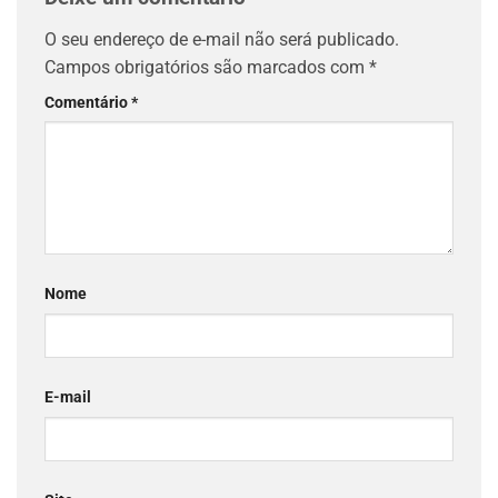
O seu endereço de e-mail não será publicado.
Campos obrigatórios são marcados com
*
Comentário
*
Nome
E-mail