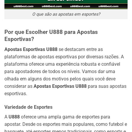
O que são as apostas em esportes?
Por que Escolher U888 para Apostas
Esportivas?
Apostas Esportivas U888
se destacam entre as
plataformas de apostas esportivas por diversas razões. A
plataforma oferece uma experiência robusta e confiável
para apostadores de todos os níveis. Vamos dar uma
olhada em alguns dos motivos pelos quais você deve
considerar as
Apostas Esportivas U888
para suas apostas
esportivas.
Variedade de Esportes
A
U888
oferece uma ampla gama de esportes para
apostar. Desde os esportes mais populares, como futebol e
basquete, até esportes menos tradicionais, como esports e