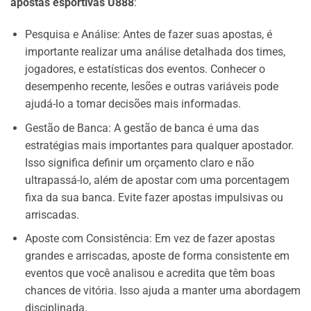
apostas esportivas U888
:
Pesquisa e Análise: Antes de fazer suas apostas, é
importante realizar uma análise detalhada dos times,
jogadores, e estatísticas dos eventos. Conhecer o
desempenho recente, lesões e outras variáveis pode
ajudá-lo a tomar decisões mais informadas.
Gestão de Banca: A gestão de banca é uma das
estratégias mais importantes para qualquer apostador.
Isso significa definir um orçamento claro e não
ultrapassá-lo, além de apostar com uma porcentagem
fixa da sua banca. Evite fazer apostas impulsivas ou
arriscadas.
Aposte com Consistência: Em vez de fazer apostas
grandes e arriscadas, aposte de forma consistente em
eventos que você analisou e acredita que têm boas
chances de vitória. Isso ajuda a manter uma abordagem
disciplinada.