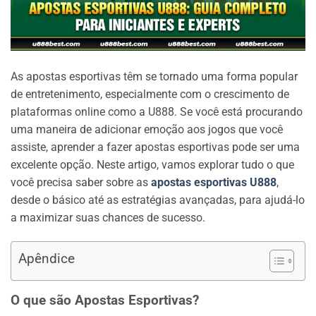
As apostas esportivas têm se tornado uma forma popular
de entretenimento, especialmente com o crescimento de
plataformas online como a U888. Se você está procurando
uma maneira de adicionar emoção aos jogos que você
assiste, aprender a fazer apostas esportivas pode ser uma
excelente opção. Neste artigo, vamos explorar tudo o que
você precisa saber sobre as
apostas esportivas U888
,
desde o básico até as estratégias avançadas, para ajudá-lo
a maximizar suas chances de sucesso.
Apêndice
O que são Apostas Esportivas?