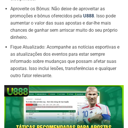
Aproveite os Bônus: Não deixe de aproveitar as
promoções e bônus oferecidos pela
U888
. Isso pode
aumentar o valor das suas apostas e dar-lhe mais
chances de ganhar sem arriscar muito do seu próprio
dinheiro.
Fique Atualizado: Acompanhe as notícias esportivas e
as atualizações dos eventos para estar sempre
informado sobre mudanças que possam afetar suas
apostas. Isso inclui lesões, transferências e qualquer
outro fator relevante.