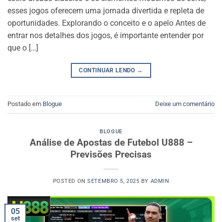
esses jogos oferecem uma jornada divertida e repleta de
oportunidades. Explorando o conceito e o apelo Antes de
entrar nos detalhes dos jogos, é importante entender por
que o […]
CONTINUAR LENDO
→
Postado em
Blogue
Deixe um comentário
BLOGUE
Análise de Apostas de Futebol U888 –
Previsões Precisas
POSTED ON
SETEMBRO 5, 2025
BY
ADMIN
05
set