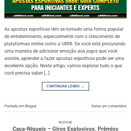
As apostas esportivas têm se tornado uma forma popular
de entretenimento, especialmente com o crescimento de
plataformas online como a U888. Se você está procurando
uma maneira de adicionar emoção aos jogos que você
assiste, aprender a fazer apostas esportivas pode ser uma
excelente opção. Neste artigo, vamos explorar tudo o que
você precisa saber […]
CONTINUAR LENDO
→
Postado em
Blogue
Deixe um comentário
BLOGUE
Caça-Níqueis – Giros Explosivos, Prêmios