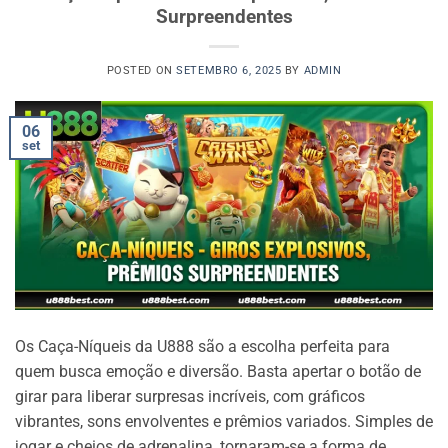
Surpreendentes
POSTED ON
SETEMBRO 6, 2025
BY
ADMIN
06
set
Os Caça-Níqueis da U888 são a escolha perfeita para
quem busca emoção e diversão. Basta apertar o botão de
girar para liberar surpresas incríveis, com gráficos
vibrantes, sons envolventes e prêmios variados. Simples de
jogar e cheios de adrenalina, tornaram-se a forma de