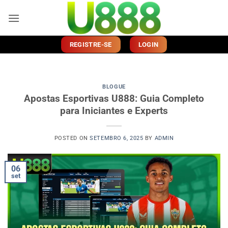
Skip
to
content
REGISTRE-SE
LOGIN
BLOGUE
Apostas Esportivas U888: Guia Completo
para Iniciantes e Experts
POSTED ON
SETEMBRO 6, 2025
BY
ADMIN
06
set