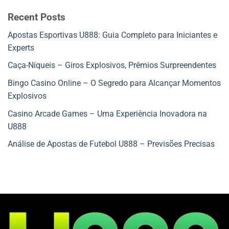
Recent Posts
Apostas Esportivas U888: Guia Completo para Iniciantes e
Experts
Caça-Níqueis – Giros Explosivos, Prêmios Surpreendentes
Bingo Casino Online – O Segredo para Alcançar Momentos
Explosivos
Casino Arcade Games – Uma Experiência Inovadora na
U888
Análise de Apostas de Futebol U888 – Previsões Precisas