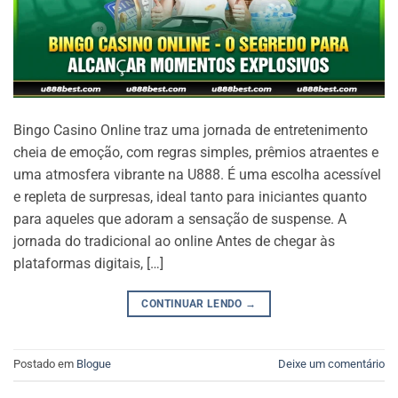
Bingo Casino Online traz uma jornada de entretenimento
cheia de emoção, com regras simples, prêmios atraentes e
uma atmosfera vibrante na U888. É uma escolha acessível
e repleta de surpresas, ideal tanto para iniciantes quanto
para aqueles que adoram a sensação de suspense. A
jornada do tradicional ao online Antes de chegar às
plataformas digitais, […]
CONTINUAR LENDO
→
Postado em
Blogue
Deixe um comentário