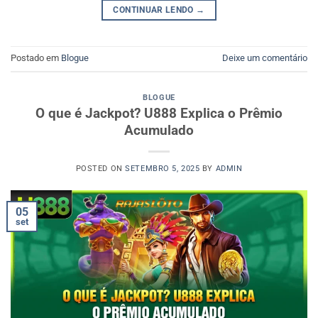
CONTINUAR LENDO
→
Postado em
Blogue
Deixe um comentário
BLOGUE
O que é Jackpot? U888 Explica o Prêmio
Acumulado
POSTED ON
SETEMBRO 5, 2025
BY
ADMIN
05
set