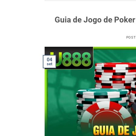
Guia de Jogo de Poker
POST
04
set