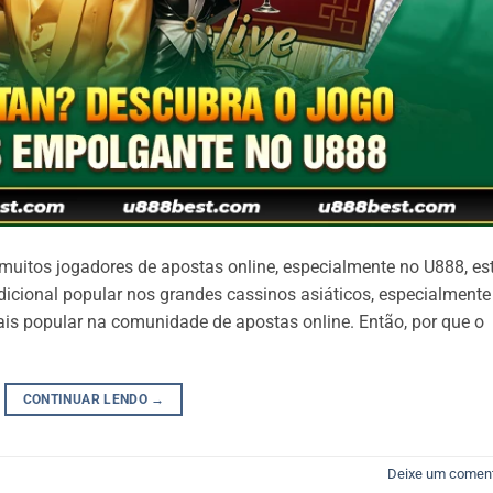
muitos jogadores de apostas online, especialmente no U888, es
icional popular nos grandes cassinos asiáticos, especialmente
is popular na comunidade de apostas online. Então, por que o
CONTINUAR LENDO
→
Deixe um coment