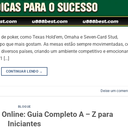
s de poker, como Texas Hold’em, Omaha e Seven-Card Stud,
tipo que mais gostam. As mesas estão sempre movimentadas, 
e diversos países, criando um ambiente competitivo e emocionan
1 […]
CONTINUAR LENDO
→
Deixe um coment
BLOGUE
Online: Guia Completo A – Z para
Iniciantes