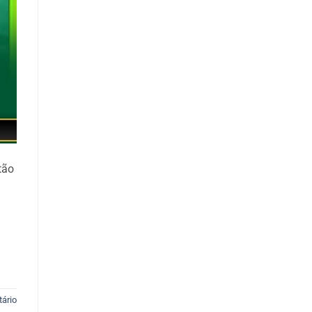
tão
ário