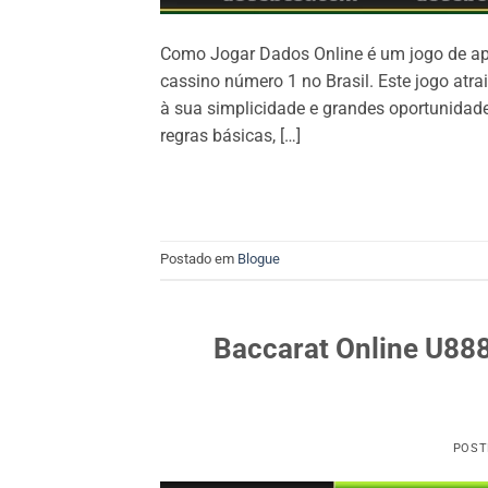
Como Jogar Dados Online é um jogo de apo
cassino número 1 no Brasil. Este jogo atr
à sua simplicidade e grandes oportunidades 
regras básicas, […]
Postado em
Blogue
Baccarat Online U888
POST