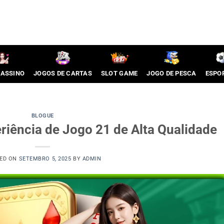
CASSINO
JOGOS DE CARTAS
SLOT GAME
JOGO DE PESCA
ESPO
BLOGUE
riência de Jogo 21 de Alta Qualidade
ED ON
SETEMBRO 5, 2025
BY
ADMIN