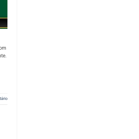
com
te.
ário