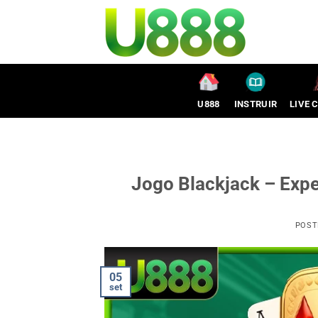
Skip
to
content
U888
INSTRUIR
LIVE 
Jogo Blackjack – Expe
POST
05
set