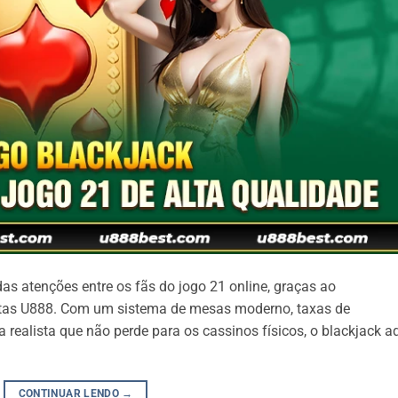
as atenções entre os fãs do jogo 21 online, graças ao
ostas U888. Com um sistema de mesas moderno, taxas de
realista que não perde para os cassinos físicos, o blackjack a
CONTINUAR LENDO
→