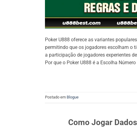
Poker U888 oferece as variantes populare
permitindo que os jogadores escolham o 
a participação de jogadores experientes d
Por que o Poker U888 é a Escolha Número 
Postado em
Blogue
Como Jogar Dados 