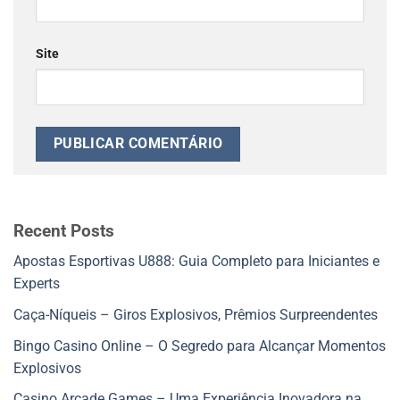
Site
Recent Posts
Apostas Esportivas U888: Guia Completo para Iniciantes e
Experts
Caça-Níqueis – Giros Explosivos, Prêmios Surpreendentes
Bingo Casino Online – O Segredo para Alcançar Momentos
Explosivos
Casino Arcade Games – Uma Experiência Inovadora na