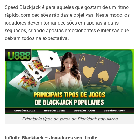
Speed Blackjack é para aqueles que gostam de um ritmo
rápido, com decisões rápidas e objetivas. Neste modo, os
jogadores devem tomar decisões em apenas alguns
segundos, criando apostas emocionantes e intensas que
deixam todos na expectativa.
Principais tipos de jogos de Blackjack populares
Infinite Blackjack – Jogadores sem limite