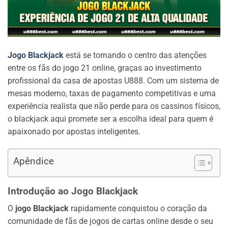
Jogo Blackjack
está se tornando o centro das atenções
entre os fãs do jogo 21 online, graças ao investimento
profissional da casa de apostas U888. Com um sistema de
mesas moderno, taxas de pagamento competitivas e uma
experiência realista que não perde para os cassinos físicos,
o blackjack aqui promete ser a escolha ideal para quem é
apaixonado por apostas inteligentes.
Apêndice
Introdução ao Jogo Blackjack
O
jogo Blackjack
rapidamente conquistou o coração da
comunidade de fãs de jogos de cartas online desde o seu