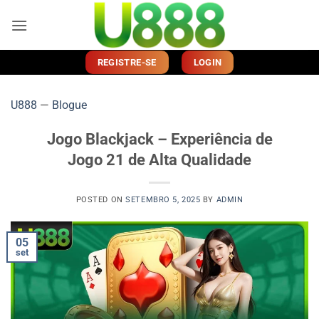
Skip
to
content
REGISTRE-SE
LOGIN
U888
—
Blogue
Jogo Blackjack – Experiência de
Jogo 21 de Alta Qualidade
POSTED ON
SETEMBRO 5, 2025
BY
ADMIN
05
set