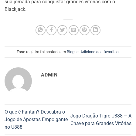
sua jornada para conquistar grandes vitórias com o
Blackjack.
Esse registro foi postado em
Blogue
.
Adicione aos favoritos
.
ADMIN
O que é Fantan? Descubra o
Jogo Dragão Tigre U888 – A
Jogo de Apostas Empolgante
Chave para Grandes Vitórias
no U888