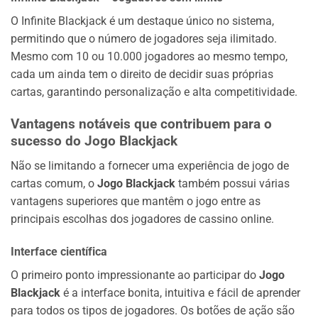
O Infinite Blackjack é um destaque único no sistema,
permitindo que o número de jogadores seja ilimitado.
Mesmo com 10 ou 10.000 jogadores ao mesmo tempo,
cada um ainda tem o direito de decidir suas próprias
cartas, garantindo personalização e alta competitividade.
Vantagens notáveis que contribuem para o
sucesso do Jogo Blackjack
Não se limitando a fornecer uma experiência de jogo de
cartas comum, o
Jogo Blackjack
também possui várias
vantagens superiores que mantêm o jogo entre as
principais escolhas dos jogadores de cassino online.
Interface científica
O primeiro ponto impressionante ao participar do
Jogo
Blackjack
é a interface bonita, intuitiva e fácil de aprender
para todos os tipos de jogadores. Os botões de ação são