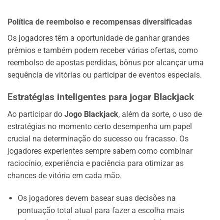
Política de reembolso e recompensas diversificadas
Os jogadores têm a oportunidade de ganhar grandes
prêmios e também podem receber várias ofertas, como
reembolso de apostas perdidas, bônus por alcançar uma
sequência de vitórias ou participar de eventos especiais.
Estratégias inteligentes para jogar Blackjack
Ao participar do
Jogo Blackjack
, além da sorte, o uso de
estratégias no momento certo desempenha um papel
crucial na determinação do sucesso ou fracasso. Os
jogadores experientes sempre sabem como combinar
raciocínio, experiência e paciência para otimizar as
chances de vitória em cada mão.
Os jogadores devem basear suas decisões na
pontuação total atual para fazer a escolha mais