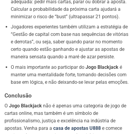
adequada: pedir mais cartas, parar ou dobrar a aposta.
Calcular a probabilidade da próxima carta ajudará a
minimizar o risco de “bust” (ultrapassar 21 pontos).
Jogadores experientes também utilizam a estratégia de
“Gestão de capital com base nas sequências de vitórias
e derrotas”, ou seja, saber quando parar no momento
certo quando estão ganhando e ajustar as apostas de
maneira sensata quando a maré de azar persiste.
O mais importante ao participar do
Jogo Blackjack
é
manter uma mentalidade forte, tomando decisões com
base em lógica, e não deixando-se levar pelas emoções.
Conclusão
O
Jogo Blackjack
não é apenas uma categoria de jogo de
cartas online, mas também é um símbolo de
profissionalismo, justiça e excelência na indústria de
apostas. Venha para a
casa de apostas U888
e comece