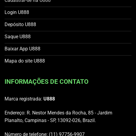
Cadastrar-se na U888
Login U888
Depósito U888
Saque U888
Baixar App U888
Mapa do site U888
INFORMAÇÕES DE CONTATO
Marca registrada:
U888
Endereço: R. Nestor Mendes da Rocha, 85 - Jardim
Planalto, Campinas - SP, 13092-026, Brazil.
Número de telefone: (11) 97756-9907