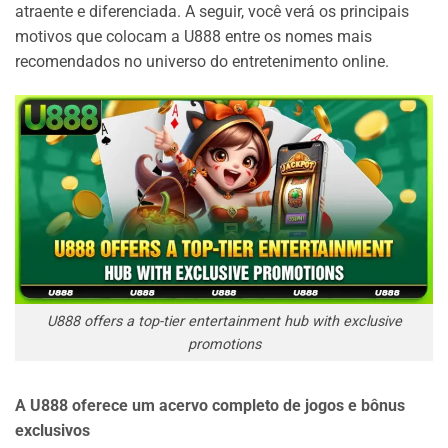
atraente e diferenciada. A seguir, você verá os principais
motivos que colocam a U888 entre os nomes mais
recomendados no universo do entretenimento online.
U888 offers a top-tier entertainment hub with exclusive
promotions
A U888 oferece um acervo completo de jogos e bônus
exclusivos