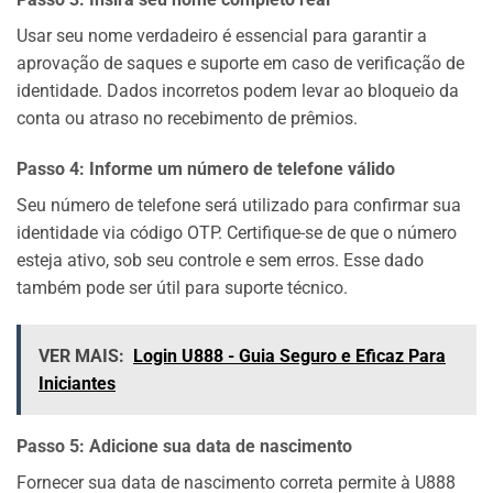
Usar seu nome verdadeiro é essencial para garantir a
aprovação de saques e suporte em caso de verificação de
identidade. Dados incorretos podem levar ao bloqueio da
conta ou atraso no recebimento de prêmios.
Passo 4: Informe um número de telefone válido
Seu número de telefone será utilizado para confirmar sua
identidade via código OTP. Certifique-se de que o número
esteja ativo, sob seu controle e sem erros. Esse dado
também pode ser útil para suporte técnico.
VER MAIS:
Login U888 - Guia Seguro e Eficaz Para
Iniciantes
Passo 5: Adicione sua data de nascimento
Fornecer sua data de nascimento correta permite à U888