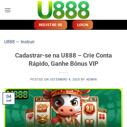
Skip
to
content
REGISTRE-SE
LOGIN
U888
—
Instruir
Cadastrar-se na U888 – Crie Conta
Rápido, Ganhe Bônus VIP
POSTED ON
SETEMBRO 4, 2025
BY
ADMIN
04
set