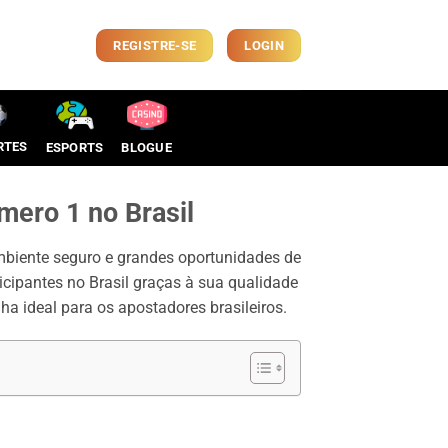
REGISTRE-SE
LOGIN
RTES
ESPORTS
BLOGUE
mero 1 no Brasil
ambiente seguro e grandes oportunidades de
ticipantes no Brasil graças à sua qualidade
ha ideal para os apostadores brasileiros.