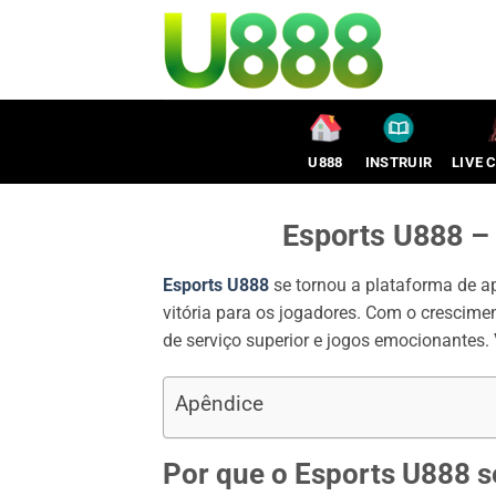
Skip
to
content
U888
INSTRUIR
LIVE 
Esports U888 – 
Esports U888
se tornou a plataforma de ap
vitória para os jogadores. Com o crescimen
de serviço superior e jogos emocionantes. 
Apêndice
Por que o Esports U888 s