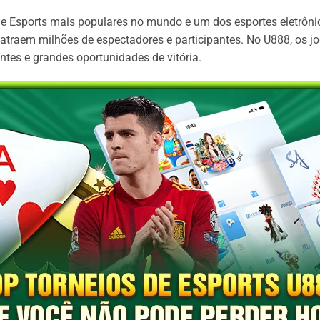
e Esports mais populares no mundo e um dos esportes eletrônic
traem milhões de espectadores e participantes. No U888, os j
tes e grandes oportunidades de vitória.