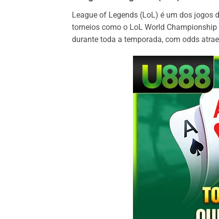
League of Legends (LoL) é um dos jogos d
torneios como o LoL World Championship a
durante toda a temporada, com odds atraen