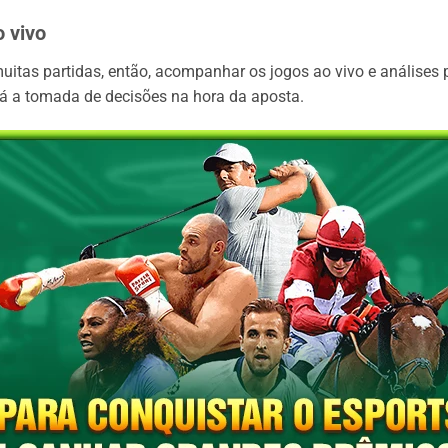
 vivo
itas partidas, então, acompanhar os jogos ao vivo e análises p
rá a tomada de decisões na hora da aposta.