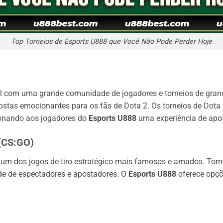
Top Torneios de Esports U888 que Você Não Pode Perder Hoje
vel com uma grande comunidade de jogadores e torneios de grand
stas emocionantes para os fãs de Dota 2. Os torneios de Dot
ionando aos jogadores do
Esports U888
uma experiência de apost
 (CS:GO)
 é um dos jogos de tiro estratégico mais famosos e amados. To
e de espectadores e apostadores. O
Esports U888
oferece opçõe