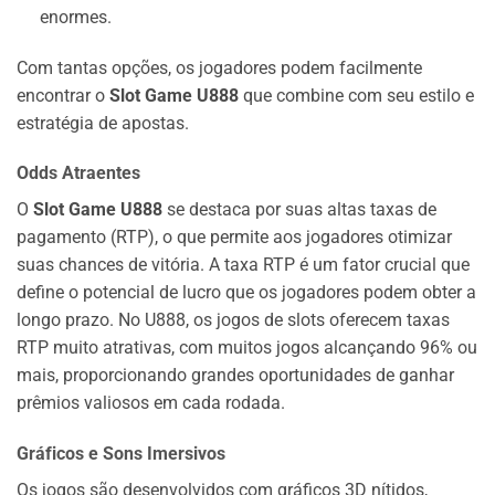
enormes.
Com tantas opções, os jogadores podem facilmente
encontrar o
Slot Game U888
que combine com seu estilo e
estratégia de apostas.
Odds Atraentes
O
Slot Game U888
se destaca por suas altas taxas de
pagamento (RTP), o que permite aos jogadores otimizar
suas chances de vitória. A taxa RTP é um fator crucial que
define o potencial de lucro que os jogadores podem obter a
longo prazo. No U888, os jogos de slots oferecem taxas
RTP muito atrativas, com muitos jogos alcançando 96% ou
mais, proporcionando grandes oportunidades de ganhar
prêmios valiosos em cada rodada.
Gráficos e Sons Imersivos
Os jogos são desenvolvidos com gráficos 3D nítidos,