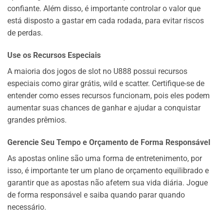
confiante. Além disso, é importante controlar o valor que
está disposto a gastar em cada rodada, para evitar riscos
de perdas.
Use os Recursos Especiais
A maioria dos jogos de slot no U888 possui recursos
especiais como girar grátis, wild e scatter. Certifique-se de
entender como esses recursos funcionam, pois eles podem
aumentar suas chances de ganhar e ajudar a conquistar
grandes prêmios.
Gerencie Seu Tempo e Orçamento de Forma Responsável
As apostas online são uma forma de entretenimento, por
isso, é importante ter um plano de orçamento equilibrado e
garantir que as apostas não afetem sua vida diária. Jogue
de forma responsável e saiba quando parar quando
necessário.