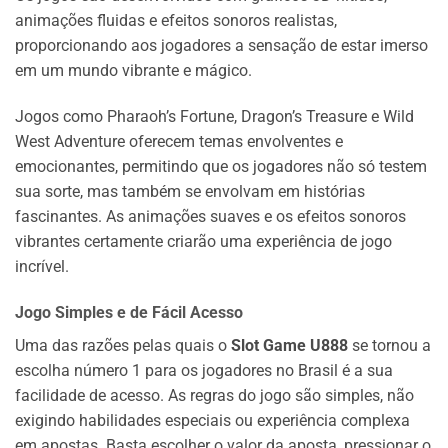
animações fluidas e efeitos sonoros realistas,
proporcionando aos jogadores a sensação de estar imerso
em um mundo vibrante e mágico.
Jogos como Pharaoh’s Fortune, Dragon’s Treasure e Wild
West Adventure oferecem temas envolventes e
emocionantes, permitindo que os jogadores não só testem
sua sorte, mas também se envolvam em histórias
fascinantes. As animações suaves e os efeitos sonoros
vibrantes certamente criarão uma experiência de jogo
incrível.
Jogo Simples e de Fácil Acesso
Uma das razões pelas quais o
Slot Game U888
se tornou a
escolha número 1 para os jogadores no Brasil é a sua
facilidade de acesso. As regras do jogo são simples, não
exigindo habilidades especiais ou experiência complexa
em apostas. Basta escolher o valor da aposta, pressionar o