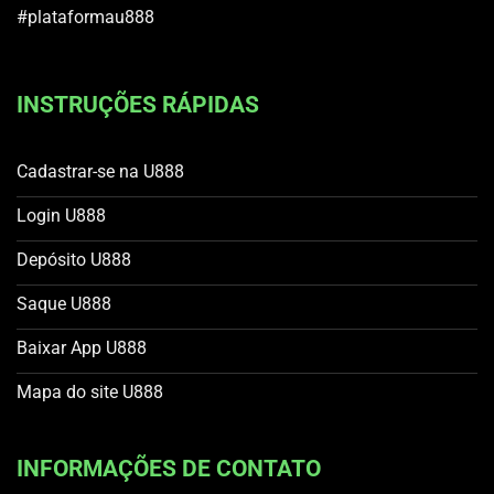
#plataformau888
INSTRUÇÕES RÁPIDAS
Cadastrar-se na U888
Login U888
Depósito U888
Saque U888
Baixar App U888
Mapa do site U888
INFORMAÇÕES DE CONTATO