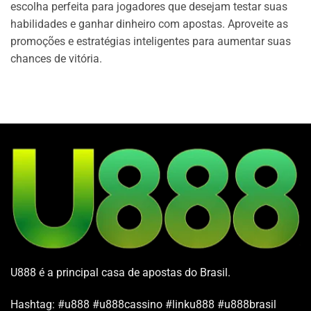
escolha perfeita para jogadores que desejam testar suas
habilidades e ganhar dinheiro com apostas. Aproveite as
promoções e estratégias inteligentes para aumentar suas
chances de vitória.
U888 é a principal casa de apostas do Brasil.
Hashtag: #u888 #u888cassino #linku888 #u888brasil