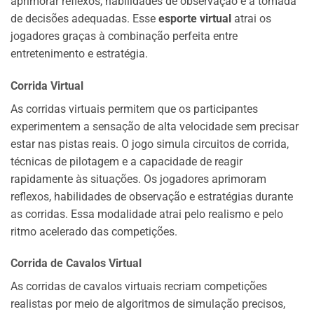
aprimorar reflexos, habilidades de observação e a tomada
de decisões adequadas. Esse
esporte virtual
atrai os
jogadores graças à combinação perfeita entre
entretenimento e estratégia.
Corrida Virtual
As corridas virtuais permitem que os participantes
experimentem a sensação de alta velocidade sem precisar
estar nas pistas reais. O jogo simula circuitos de corrida,
técnicas de pilotagem e a capacidade de reagir
rapidamente às situações. Os jogadores aprimoram
reflexos, habilidades de observação e estratégias durante
as corridas. Essa modalidade atrai pelo realismo e pelo
ritmo acelerado das competições.
Corrida de Cavalos Virtual
As corridas de cavalos virtuais recriam competições
realistas por meio de algoritmos de simulação precisos,