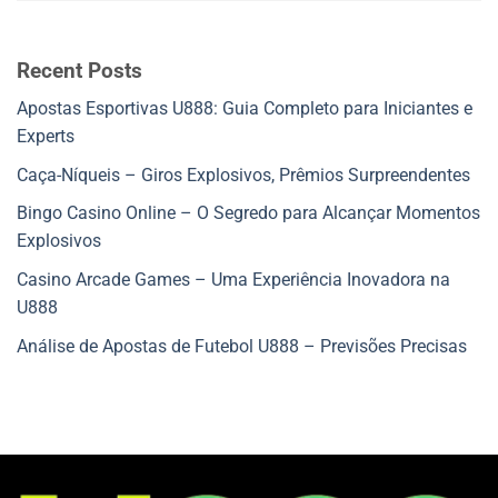
Recent Posts
Apostas Esportivas U888: Guia Completo para Iniciantes e
Experts
Caça-Níqueis – Giros Explosivos, Prêmios Surpreendentes
Bingo Casino Online – O Segredo para Alcançar Momentos
Explosivos
Casino Arcade Games – Uma Experiência Inovadora na
U888
Análise de Apostas de Futebol U888 – Previsões Precisas