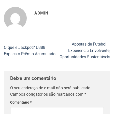
ADMIN
Apostas de Futebol –
O que é Jackpot? U888
Experiência Envolvente,
Explica o Prêmio Acumulado
Oportunidades Sustentáveis
Deixe um comentário
O seu endereço de e-mail não será publicado.
Campos obrigatórios são marcados com
*
Comentário
*