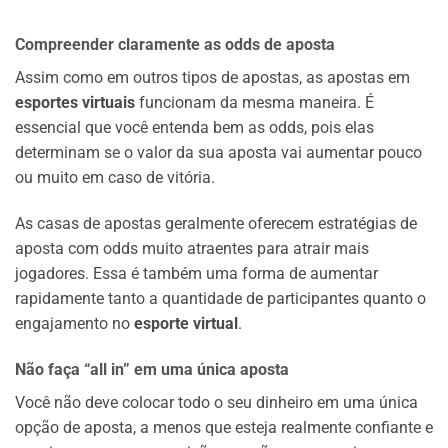
Compreender claramente as odds de aposta
Assim como em outros tipos de apostas, as apostas em
esportes virtuais
funcionam da mesma maneira. É
essencial que você entenda bem as odds, pois elas
determinam se o valor da sua aposta vai aumentar pouco
ou muito em caso de vitória.
As casas de apostas geralmente oferecem estratégias de
aposta com odds muito atraentes para atrair mais
jogadores. Essa é também uma forma de aumentar
rapidamente tanto a quantidade de participantes quanto o
engajamento no
esporte virtual
.
Não faça “all in” em uma única aposta
Você não deve colocar todo o seu dinheiro em uma única
opção de aposta, a menos que esteja realmente confiante e